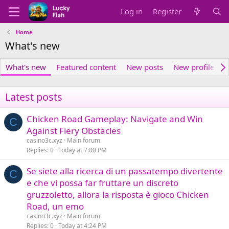
Log in
Register
Home
What's new
What's new
Featured content
New posts
New profile pos
Latest posts
Chicken Road Gameplay: Navigate and Win
C
Against Fiery Obstacles
casino3c.xyz
Main forum
Replies
0
Today at 7:00 PM
Se siete alla ricerca di un passatempo divertente
C
e che vi possa far fruttare un discreto
gruzzoletto, allora la risposta è gioco Chicken
Road, un emo
casino3c.xyz
Main forum
Replies
0
Today at 4:24 PM