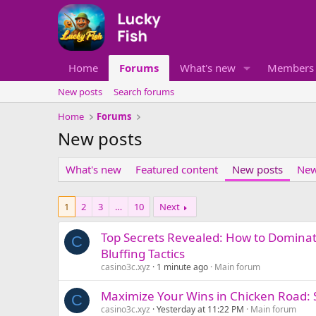
Home
Forums
What's new
Members
New posts
Search forums
Home
Forums
New posts
What's new
Featured content
New posts
New
1
2
3
…
10
Next
Top Secrets Revealed: How to Domin
C
Bluffing Tactics
casino3c.xyz
1 minute ago
Main forum
Maximize Your Wins in Chicken Road: S
C
casino3c.xyz
Yesterday at 11:22 PM
Main forum