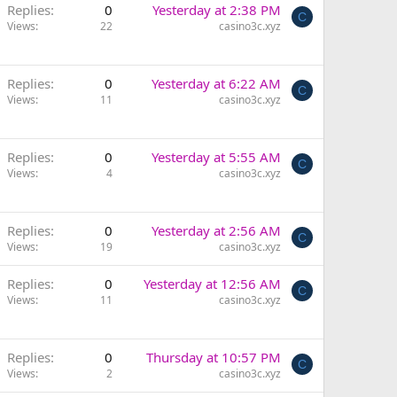
Replies
0
Yesterday at 2:38 PM
C
Views
22
casino3c.xyz
Replies
0
Yesterday at 6:22 AM
C
Views
11
casino3c.xyz
Replies
0
Yesterday at 5:55 AM
C
Views
4
casino3c.xyz
Replies
0
Yesterday at 2:56 AM
C
Views
19
casino3c.xyz
Replies
0
Yesterday at 12:56 AM
C
Views
11
casino3c.xyz
Replies
0
Thursday at 10:57 PM
C
Views
2
casino3c.xyz