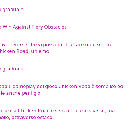
o graduale
Win Against Fiery Obstacles
divertente e che vi possa far fruttare un discreto
o Chicken Road, un emo
o graduale
oad Il gameplay del gioco Chicken Road è semplice ed
eale anche per i gio
ocare a Chicken Road è senz’altro uno spasso, ma
llo, attraverso ostacoli