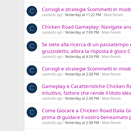
Consigli e strategie Scommetti in mod
C
casino3c.xyz
Yesterday at 11:22 PM
Main forum
Chicken Road Gameplay: Navigate and 
C
casino3c.xyz
Yesterday at 7:00 PM
Main forum
Se siete alla ricerca di un passatempo 
C
gruzzoletto, allora la risposta è gioc
casino3c.xyz
Yesterday at 4:24 PM
Main forum
Consigli e strategie Scommetti in mod
C
casino3c.xyz
Yesterday at 2:38 PM
Main forum
Gameplay e Caratteristiche Chicken R
C
intuitivo, fattore che rende il titolo id
casino3c.xyz
Yesterday at 2:38 PM
Main forum
Come Giocare a Chicken Road Italia Gi
C
prima di guidare il vostro beneamato po
casino3c.xyz
Yesterday at 2:38 PM
Main forum