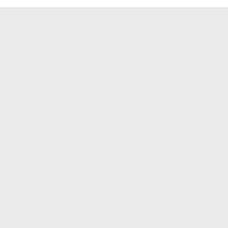
App
mail