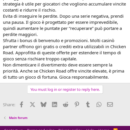
strategia è utile per giocatori che vogliono accumulare vincite
costanti e ridurre il rischio.
Evita di inseguire le perdite. Dopo una serie negativa, prendi
una pausa. Il gioco è progettato per essere imprevedibile,
quindi aumentare le puntate per “recuperare” può portare a
perdite maggiori.
Sfrutta i bonus di benvenuto e promozioni. Molti casinò
partner offrono giri gratis o crediti extra utilizzabili in Chicken
Road. Approfitta di queste offerte per estendere il tempo di
gioco senza rischiare troppo capitale.
Non dimenticare il divertimento deve essere sempre la
priorità. Anche se Chicken Road offre vincite elevate, è prima
di tutto un gioco di fortuna. Gioca responsabilmente.
You must log in or register to reply here.
Facebook
X
Bluesky
LinkedIn
Reddit
Pinterest
Tumblr
WhatsApp
Email
Share:
Main forum