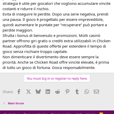
strategia è utile per giocatori che vogliono accumulare vincite
costanti e ridurre il rischio.
Evita di inseguire le perdite. Dopo una serie negativa, prendi
una pausa. Il gioco è progettato per essere imprevedibile,
quindi aumentare le puntate per “recuperare” può portare a
perdite maggiori.
Sfrutta i bonus di benvenuto e promozioni. Molti casinò
partner offrono giri gratis o crediti extra utilizzabili in Chicken
Road. Approfitta di queste offerte per estendere il tempo di
gioco senza rischiare troppo capitale.
Non dimenticare il divertimento deve essere sempre la
priorità. Anche se Chicken Road offre vincite elevate, è prima
di tutto un gioco di fortuna. Gioca responsabilmente.
You must log in or register to reply here.
Facebook
X
Bluesky
LinkedIn
Reddit
Pinterest
Tumblr
WhatsApp
Email
Share:
Main forum