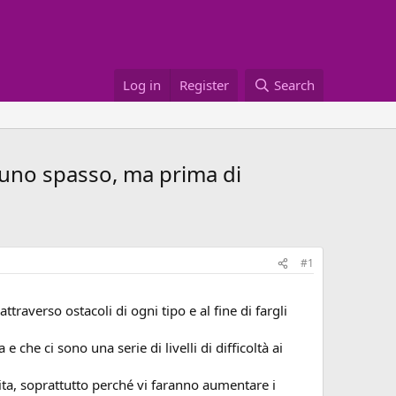
Log in
Register
Search
 uno spasso, ma prima di
#1
raverso ostacoli di ogni tipo e al fine di fargli
che ci sono una serie di livelli di difficoltà ai
ta, soprattutto perché vi faranno aumentare i