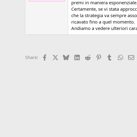
premi in maniera esponenziale
e
r
Certamente, se vi stata approcc
che la strategia va sempre ass
ricavato fino a quel momento.
Andiamo a vedere ulteriori carat
Facebook
X
Bluesky
LinkedIn
Reddit
Pinterest
Tumblr
Whats
E
Share: